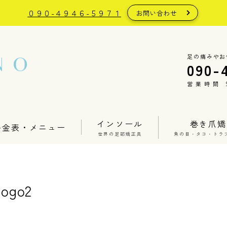
０９０-４９４６-５９７１
お問い合わせ
足の痛みやお
090-
営業時間 9:
インソール
巻き爪矯
料金表・メニュー
世界の足部矯正具
魚の目・タコ・トラ
logo2