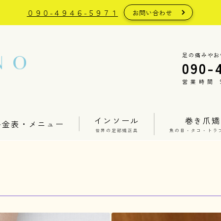
０９０-４９４６-５９７１
お問い合わせ
足の痛みやお
090-
営業時間 9:
インソール
巻き爪矯
料金表・メニュー
世界の足部矯正具
魚の目・タコ・トラ