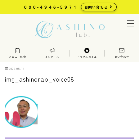
０９０-４９４６-５９７１
お問い合わせ
MENU
足の治療院
整体・鍼灸・足の検査と測定
メニュー料金
インソール
トラブルネイル
問い合わせ
料金表・メニュー
2023.05.14
img_ashinorab_voice08
インソール
世界の足部矯正具
巻き爪矯正
魚の目・タコ・トラブルネイル
お問い合わせ