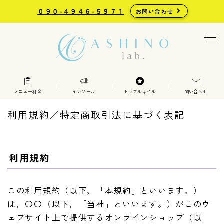
０９０-４９４６-５９７１
お問い合わせ
MENU
足の治療院
整体・鍼灸・足の検査と測定
メニュー料金
インソール
トラブルネイル
問い合わせ
料金表・メニュー
利用規約／特定商取引法に基づく表記
インソール
世界の足部矯正具
巻き爪矯正
魚の目・タコ・トラブルネイル
利用規約
お問い合わせ
この利用規約（以下，「本規約」といいます。）
は，〇〇（以下，「当社」といいます。）がこのウ
ェブサイト上で提供するオンラインショップ（以